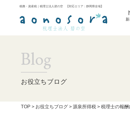
税務・資産税｜税理士法人碧の空 【対応エリア：静岡県全域】
新
Blog
お役立ちブログ
TOP
>
お役立ちブログ
>
源泉所得税
>
税理士の報酬