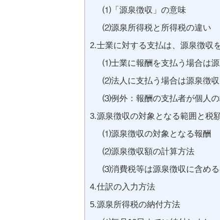
⑴「源泉徴収」の意味
⑵源泉所得税と所得税の違い
2.士業に対する支払は、源泉徴収
⑴士業に報酬を支払う場合は源
⑵法人に支払う場合は源泉徴収
⑶例外：報酬の支払者が個人の
3.源泉徴収の対象となる範囲と税
⑴源泉徴収の対象となる報酬
⑵源泉徴収額の計算方法
⑶消費税等は源泉徴収に含める
4.仕訳の入力方法
5.源泉所得税の納付方法