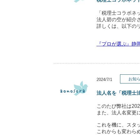
「税理士コラボネッ
法人碧の空が紹介
詳しくは、以下の
『プロが選ぶ』静岡
お知
2024/7/1
法人名を「税理士
このたび弊社は20
また、法人名変更
これを機に、スタ
これからも変わら