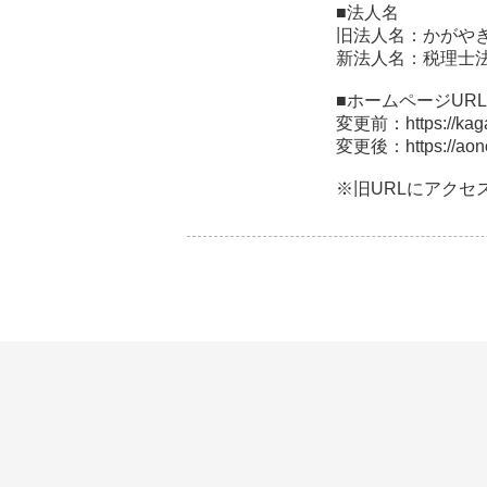
■法人名
旧法人名：かがや
新法人名：税理士法
■ホームページURL
変更前：https://kagay
変更後：https://aono
※旧URLにアクセ